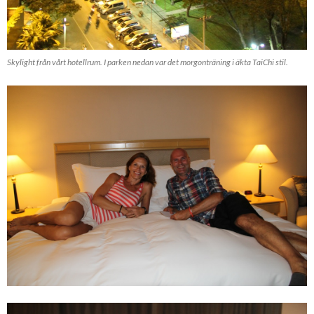
Skylight från vårt hotellrum. I parken nedan var det morgonträning i äkta TaiChi stil.