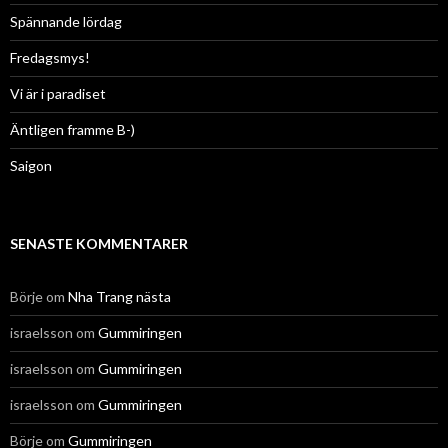
Spännande lördag
Fredagsmys!
Vi är i paradiset
Äntligen framme B-)
Saigon
SENASTE KOMMENTARER
Börje
om
Nha Trang nästa
israelsson
om
Gummiringen
israelsson
om
Gummiringen
israelsson
om
Gummiringen
Börje
om
Gummiringen