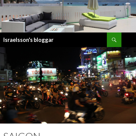
Sök
Israelsson's bloggar
GÅ
TILL
INNEHÅLL