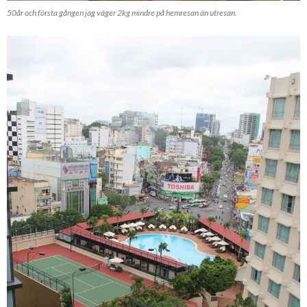
50år och första gången jag väger 2kg mindre på hemresan än utresan.